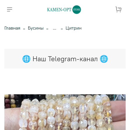
Главная
Бусины
...
Цитрин
🌐 Наш Telegram-канал 🌐