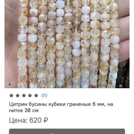
(0)
Цитрин бусины кубики граненые 6 мм, на
нитке 38 см
Цена:
620 ₽