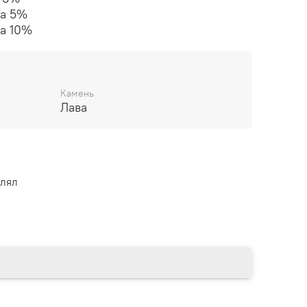
ка 5%
ка 10%
Камень
Лава
влял