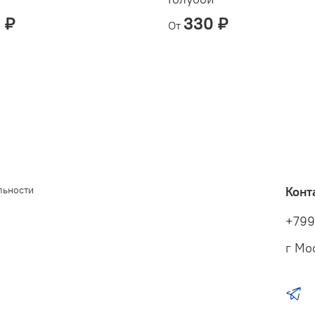
 ₽
330 ₽
От
льности
Конт
+799
г Мо