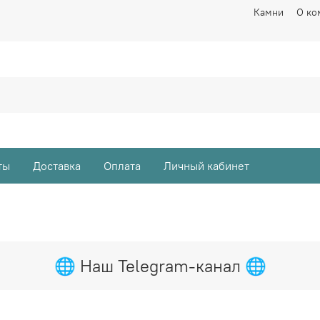
Камни
О ко
ты
Доставка
Оплата
Личный кабинет
🌐 Наш Telegram-канал 🌐