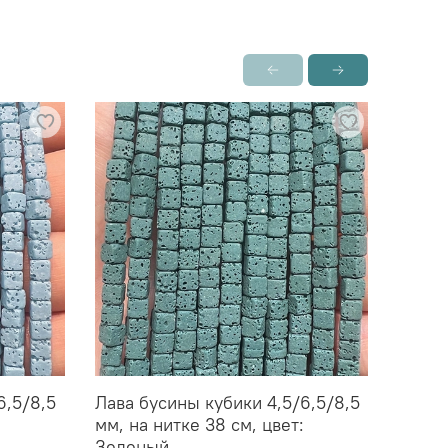
6,5/8,5
Лава бусины кубики 4,5/6,5/8,5
Лава 
мм, на нитке 38 см, цвет:
мм, н
Зеленый
Кора