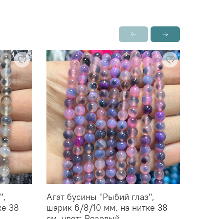
",
Агат бусины "Рыбий глаз",
Агат 
ке 38
шарик 6/8/10 мм, на нитке 38
шарик
см, цвет: Розовый
см, ц