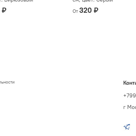
 ₽
320 ₽
От
льности
Конт
+799
г Мо