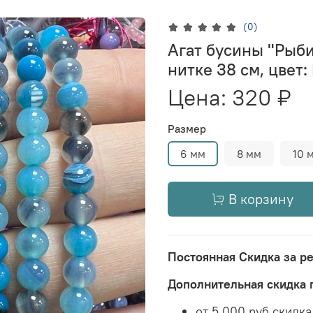
(0)
Агат бусины "Рыби
нитке 38 см, цвет:
Цена:
320 ₽
Размер
6 мм
8 мм
10 
В корзину
Постоянная Скидка за р
Дополнительная скидка 
от 5 000 руб скидк