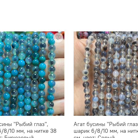
сины "Рыбий глаз",
Агат бусины "Рыбий глаз
/8/10 мм, на нитке 38
шарик 6/8/10 мм, на нит
т: Бирюзовый
см, цвет: Серый