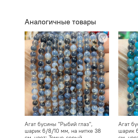
Аналогичные товары
Агат бусины "Рыбий глаз",
Агат бу
шарик 6/8/10 мм, на нитке 38
шарик 6
см, цвет: Темно-серый
см, цве