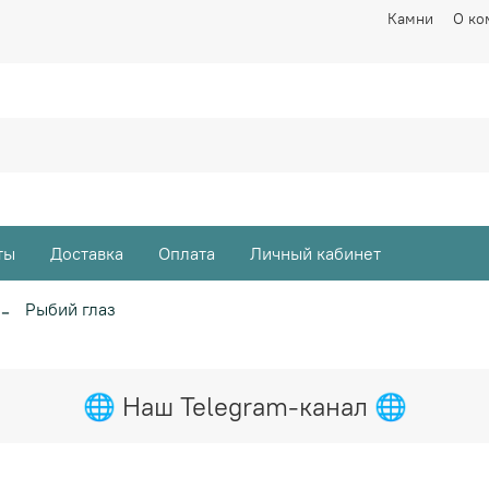
Камни
О ко
ты
Доставка
Оплата
Личный кабинет
Рыбий глаз
🌐 Наш Telegram-канал 🌐