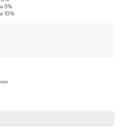
ка 5%
ка 10%
влял