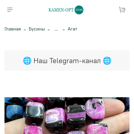
Главная
Бусины
...
Агат
🌐 Наш Telegram-канал 🌐